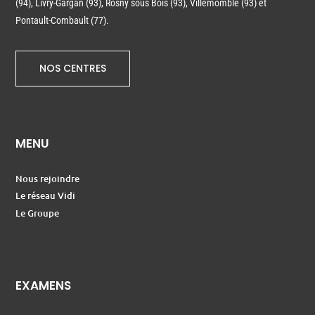
(94), Livry-Gargan (93), Rosny sous Bois (93), Villemomble (93) et
Pontault-Combault (77).
NOS CENTRES
MENU
Nous rejoindre
Le réseau Vidi
Le Groupe
EXAMENS